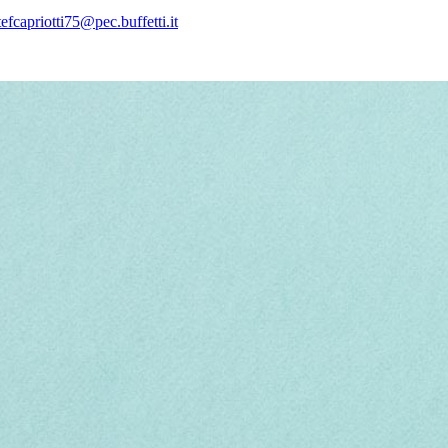
tefcapriotti75@pec.buffetti.it