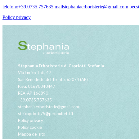
telefono
+39.0735.757635
mail
stephaniaerboristerie@gmail.com
pec
s
Policy privacy
Stephania Erboristerie di Capriotti Stefania
Via Enrico Toti, 47
San Benedetto del Tronto, 63074 (AP)
P.iva: 01690040447
REA-AP 166890
+39.0735.757635
stephaniaerboristerie@gmail.com
stefcapriotti75@pec.buffetti.it
Policy privacy
Policy cookie
Mappa del sito